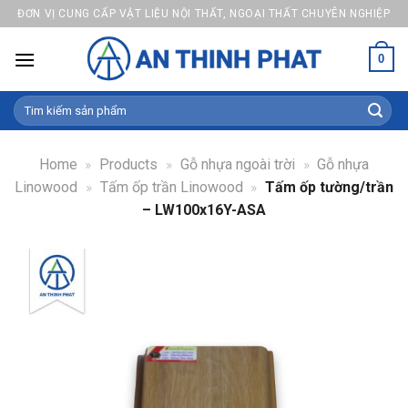
Skip
ĐƠN VỊ CUNG CẤP VẬT LIỆU NỘI THẤT, NGOẠI THẤT CHUYÊN NGHIỆP
to
content
0
Search
for:
Home
»
Products
»
Gỗ nhựa ngoài trời
»
Gỗ nhựa
Linowood
»
Tấm ốp trần Linowood
»
Tấm ốp tường/trần
– LW100x16Y-ASA