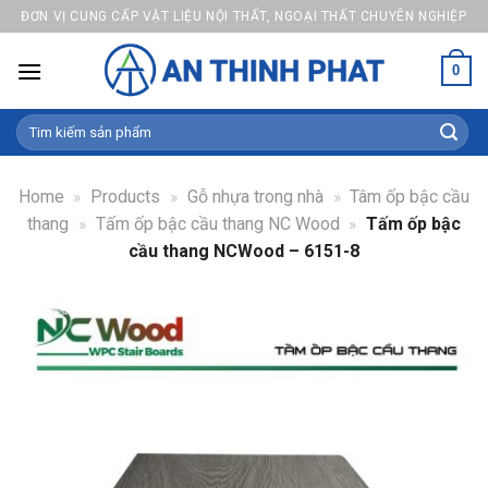
Skip
ĐƠN VỊ CUNG CẤP VẬT LIỆU NỘI THẤT, NGOẠI THẤT CHUYÊN NGHIỆP
to
content
0
Search
for:
Home
»
Products
»
Gỗ nhựa trong nhà
»
Tâm ốp bậc cầu
thang
»
Tấm ốp bậc cầu thang NC Wood
»
Tấm ốp bậc
cầu thang NCWood – 6151-8