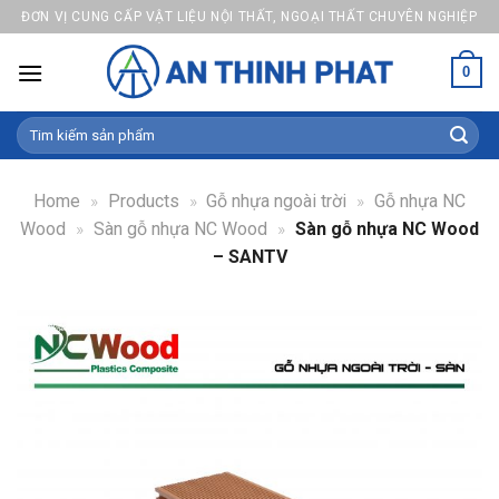
Skip
ĐƠN VỊ CUNG CẤP VẬT LIỆU NỘI THẤT, NGOẠI THẤT CHUYÊN NGHIỆP
to
content
0
Search
for:
Home
»
Products
»
Gỗ nhựa ngoài trời
»
Gỗ nhựa NC
Wood
»
Sàn gỗ nhựa NC Wood
»
Sàn gỗ nhựa NC Wood
– SANTV