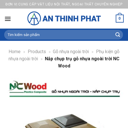
Skip
ĐƠN VỊ CUNG CẤP VẬT LIỆU NỘI THẤT, NGOẠI THẤT CHUYÊN NGHIỆP
to
content
0
Search
for:
Home
»
Products
»
Gỗ nhựa ngoài trời
»
Phụ kiện gỗ
nhựa ngoài trời
»
Nắp chụp trụ gỗ nhựa ngoài trời NC
Wood