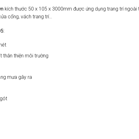
wn
kích thước 50 x 105 x 3000mm được ứng dụng trang trí ngoài 
cửa cổng, vách trang trí…
5:
nét
 thân thiện môi trường
nắng mưa gây ra
gót