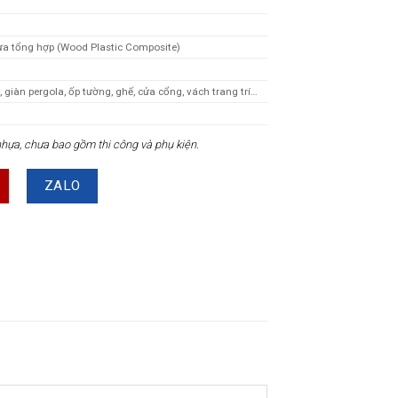
ựa tổng hợp (Wood Plastic Composite)
 giàn pergola, ốp tường, ghế, cửa cổng, vách trang trí…
 nhựa, chưa bao gồm thi công và phụ kiện.
ZALO