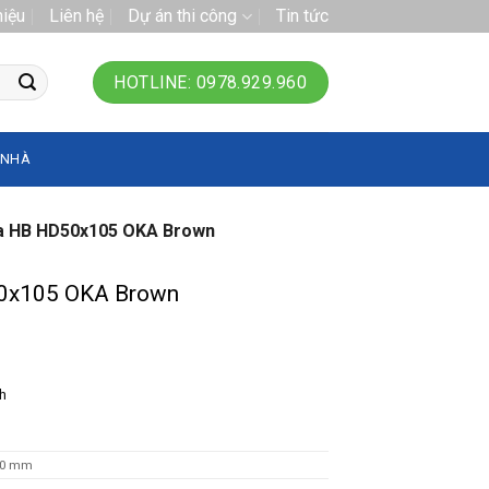
hiệu
Liên hệ
Dự án thi công
Tin tức
HOTLINE: 0978.929.960
 NHÀ
 HB HD50x105 OKA Brown
0x105 OKA Brown
nh
000 mm