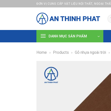
Skip
ĐƠN VỊ CUNG CẤP VẬT LIỆU NỘI THẤT, NGOẠI TH
to
content
Se
fo
DANH MỤC SẢN PHẨM
Home
»
Products
»
Gỗ nhựa ngoài trời
»