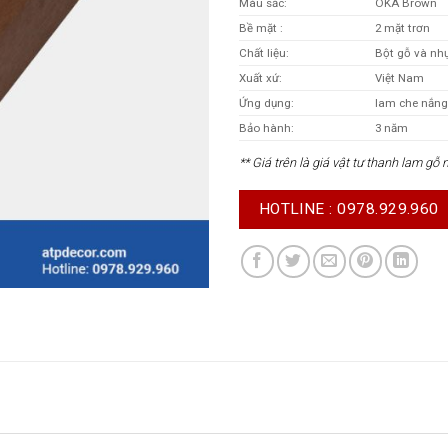
Màu sắc:
OKA Brown
Bề mặt :
2 mặt trơn
Chất liệu:
Bột gỗ và nh
Xuất xứ:
Việt Nam
Ứng dụng:
lam che nắng,
Bảo hành:
3 năm
** Giá trên là giá vật tư thanh lam gỗ
HOTLINE : 0978.929.960