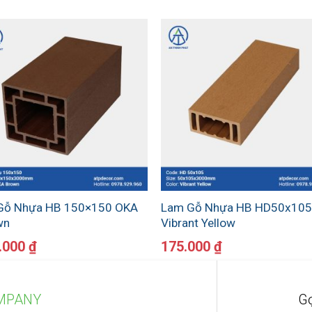
 Gỗ Nhựa HB 150×150 OKA
Lam Gỗ Nhựa HB HD50x10
wn
Vibrant Yellow
.000
₫
175.000
₫
MPANY
Gọ