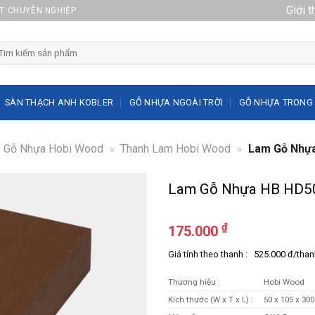
Giới t
ẤT CHUYÊN NGHIỆP
arch
r:
SÀN THẠCH ANH KOBLER
GỖ NHỰA NGOÀI TRỜI
GỖ NHỰA TRONG
Gỗ Nhựa Hobi Wood
»
Thanh Lam Hobi Wood
»
Lam Gỗ Nhựa
Lam Gỗ Nhựa HB HD5
₫
175.000
Giá tính theo thanh : 525.000 đ/tha
Thương hiệu :
Hobi Wood
Kích thước (W x T x L) :
50 x 105 x 3