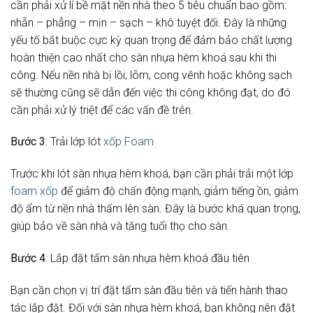
cần phải xử lí bề mặt nền nhà theo 5 tiêu chuẩn bao gồm:
nhẵn – phẳng – mịn – sạch – khô tuyệt đối. Đây là những
yếu tố bắt buộc cực kỳ quan trọng để đảm bảo chất lượng
hoàn thiện cao nhất cho sàn nhựa hèm khoá sau khi thi
công. Nếu nền nhà bị lồi, lõm, cong vênh hoặc không sạch
sẽ thường cũng sẽ dẫn đến việc thi công không đạt, do đó
cần phải xử lý triệt để các vấn đề trên.
Bước 3
: Trải lớp lót
xốp Foam
Trước khi lót sàn nhựa hèm khoá, bạn cần phải trải một lớp
foam xốp
để giảm độ chấn động mạnh, giảm tiếng ồn, giảm
độ ẩm từ nền nhà thấm lên sàn. Đây là bước khá quan trọng,
giúp bảo về sàn nhà và tăng tuổi thọ cho sàn.
Bước 4
: Lắp đặt tấm sàn nhựa hèm khoá đầu tiên
Bạn cần chọn vị trí đặt tấm sàn đầu tiên và tiến hành thao
tác lắp đặt. Đối với sàn nhựa hèm khoá, bạn không nên đặt