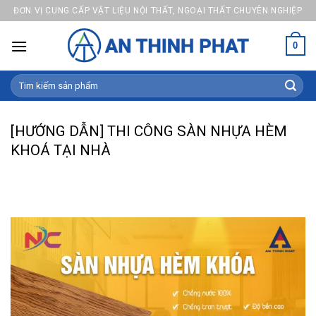
Skip
ĐƠN VỊ CUNG CẤP VẬT LIỆU NỘI THẤT, NGOẠI THẤT CHUYÊN NGHIỆP
to
content
0
Search
for:
[HƯỚNG DẪN] THI CÔNG SÀN NHỰA HÈM
KHOÁ TẠI NHÀ