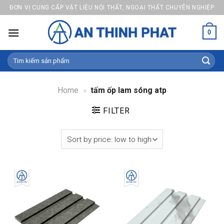
Skip
ĐƠN VỊ CUNG CẤP VẬT LIỆU NỘI THẤT, NGOẠI THẤT CHUYÊN NGHIỆP
to
content
0
Search
for:
Home
»
tấm ốp lam sóng atp
FILTER